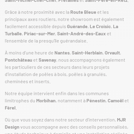
Grâce à notre proximité avec la
Route Bleue
et les
principaux axes routiers, notre showroom est également
facilement accessible depuis
Guérande
,
Le Croisic
,
La
Turballe
,
Piriac-sur-Mer
,
Saint-André-des-Eaux
et
l’ensemble de la presqu’île guérandaise.
À moins d’une heure de
Nantes
,
Saint-Herblain
,
Orvault
,
Pontchâteau
et
Savenay
, nous accompagnons également
les particuliers de ces secteurs dans leurs projets
d’installation de poêles à bois, poêles à granulés,
cheminées et inserts.
Notre équipe intervient enfin dans les communes
limitrophes du
Morbihan
, notamment à
Pénestin
,
Camoël
et
Férel
.
Où que vous soyez dans notre secteur d’intervention,
MJR
Design
vous accompagne avec des conseils personnalisés,
une étude technique à domicile et une installation réalisée