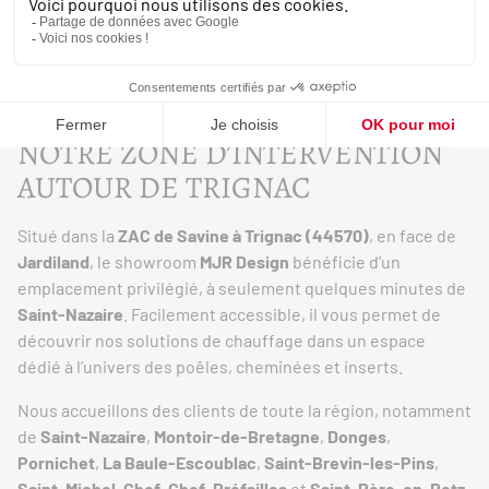
J'ESTIME MA PUISSANCE
NOTRE ZONE D’INTERVENTION
AUTOUR DE TRIGNAC
Situé dans la
ZAC de Savine à Trignac (44570)
, en face de
Jardiland
, le showroom
MJR Design
bénéficie d’un
emplacement privilégié, à seulement quelques minutes de
Saint-Nazaire
. Facilement accessible, il vous permet de
découvrir nos solutions de chauffage dans un espace
dédié à l’univers des poêles, cheminées et inserts.
Nous accueillons des clients de toute la région, notamment
de
Saint-Nazaire
,
Montoir-de-Bretagne
,
Donges
,
Pornichet
,
La Baule-Escoublac
,
Saint-Brevin-les-Pins
,
Saint-Michel-Chef-Chef
,
Préfailles
et
Saint-Père-en-Retz
.