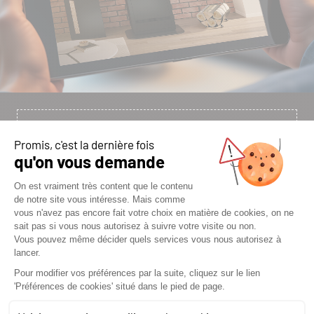
ESTIMER LA PUISSANCE DE
VOTRE FUTUR APPAREIL DE
CHAUFFAGE
Vous avez un projet de chauffage ou
d’aménagement ? Poêle à bois ou granulés,
cheminée ou cuisinière : commencez par une
simulation.
Un premier pas rapide vers un confort thermique
durable.